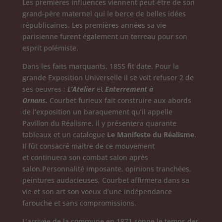
Les premières influences viennent peut-être de son
grand-père maternel qui le berce de belles idées
républicaines. Les premières années sa vie
parisienne furent également un terreau pour son
esprit polémiste.
Dans les faits marquants, 1855 fit date. Pour la
grande Exposition Universelle il se voit refuser 2 de
ses oeuvres :
L’Atelier
et
Enterrement à
Ornans.
Courbet furieux fait construire aux abords
de l’exposition un baraquement qu’il appelle
Pavillon du Réalisme, il y présentera quarante
tableaux et un catalogue
Le Manifeste du Réalisme
.
Il fût consacré maitre de ce mouvement
et continuera son combat salon après
salon.Personnalité imposante, opinions tranchées,
peintures audacieuses, Courbet affirmera dans sa
vie et son art son voeux d’une indépendance
farouche et sans compromissions.
L’arrivée de la commune en 1871 sonne le temps des