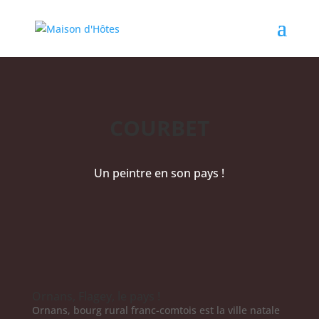
COURBET
Un peintre en son pays !
Ornans, Flagey, le pays !
Ornans, bourg rural franc-comtois est la ville natale