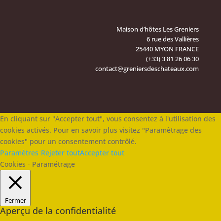
Maison d’hôtes Les Greniers
6 rue des Vallières
25440 MYON FRANCE
(+33) 3 81 26 06 30
contact@greniersdeschateaux.com
En cliquant sur "Accepter tout", vous consentez à l'utilisation des
cookies activés. Pour en savoir plus visitez "Paramètrage des
cookies" pour un consentement contrôlé.
Paramètres
Rejeter tout
Accepter tout
Cookies - Paramétrage
Fermer
Aperçu de la confidentialité